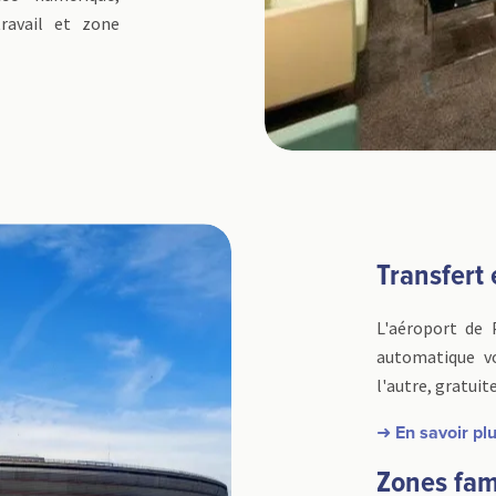
travail et zone
Transfert
L'aéroport de 
automatique v
l'autre, gratui
➜ En savoir pl
Zones fam