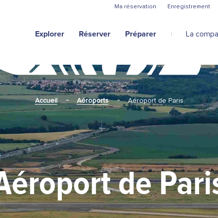
Aller au contenu principal
Ma réservation
Enregistrement
Explorer
Réserver
Préparer
La compa
Accueil
Aéroports
Aéroport de Paris
Aéroport de Pari