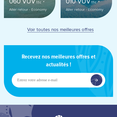
060 VUV
010 VUV
ttc *
ttc *
Aller retour - Economy
Aller retour - Economy
Voir toutes nos meilleures offres
Recevez nos meilleures offres et
actualités !
Entrez
votre
adresse
e-
mail