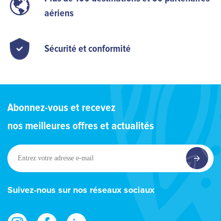
aériens
Sécurité et conformité
Abonnez-vous et recevez
nos meilleures offres et actualités
Entrez
votre
adresse
e-
Suivez-nous sur nos réseaux sociaux
mail