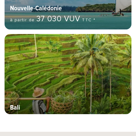
Nouvelle-Calédonie
37 030 VUV
à partir de
TTC *
Bannière Hero image
Bali