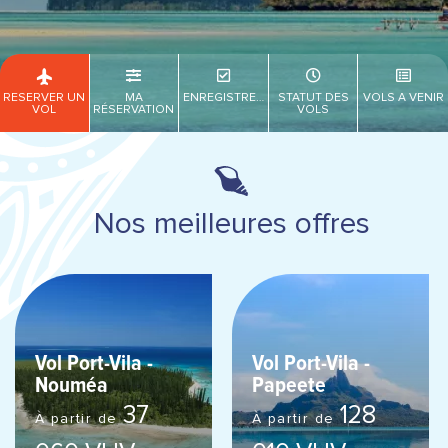
RÉSERVER UN
MA
ENREGISTREMENT
STATUT DES
VOLS À VENIR
VOL
RÉSERVATION
VOLS
Nos meilleures offres
Vol Port-Vila -
Vol Port-Vila -
Nouméa
Papeete
37
128
À partir de
À partir de