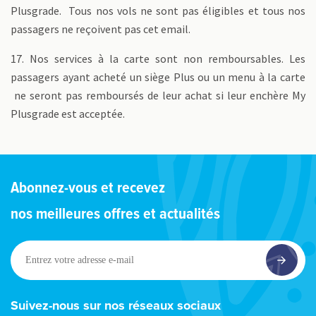
Plusgrade. Tous nos vols ne sont pas éligibles et tous nos
passagers ne reçoivent pas cet email.
17. Nos services à la carte sont non remboursables. Les
passagers ayant acheté un siège Plus ou un menu à la carte
ne seront pas remboursés de leur achat si leur enchère My
Plusgrade est acceptée.
Abonnez-vous et recevez
nos meilleures offres et actualités
Entrez
votre
adresse
e-
Suivez-nous sur nos réseaux sociaux
mail