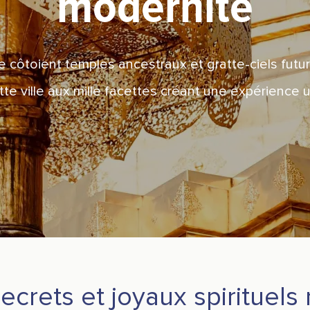
modernité
côtoient temples ancestraux et gratte-ciels futuris
tte ville aux mille facettes créant une expérience 
ecrets et joyaux spirituel