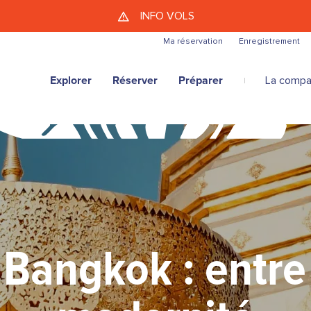
Aller au contenu principal
INFO VOLS
Ma réservation
Enregistrement
Explorer
Réserver
Préparer
La compa
 Bangkok : entre 