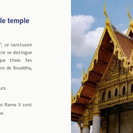
le temple
 ce sanctuaire
le se distingue
que thaïe. Ses
ons de Bouddha,
urs
oi Rama V sont
ha