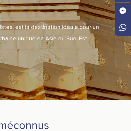
Faceb
Messen
tes, est la destination idéale pour un
urbaine unique en Asie du Sud-Est.
Whats
s méconnus