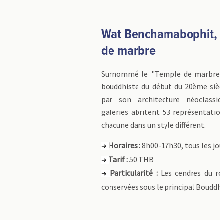
Wat Benchamabophit, 
de marbre
Surnommé le "Temple de marbre",
bouddhiste du début du 20ème sièc
par son architecture néoclassi
galeries abritent 53 représentati
chacune dans un style différent.
Horaires :
8h00-17h30, tous les jo
➜
Tarif :
50 THB
➜
Particularité :
Les cendres du r
➜
conservées sous le principal Boudd