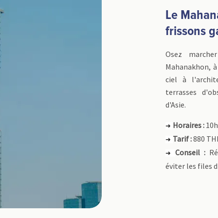
Le Mahan
frissons g
Osez marcher
Mahanakhon, à 
ciel à l'archi
terrasses d'ob
d'Asie.
Horaires :
10h
➜
Tarif :
880 TH
➜
Conseil :
Rés
➜
éviter les files 