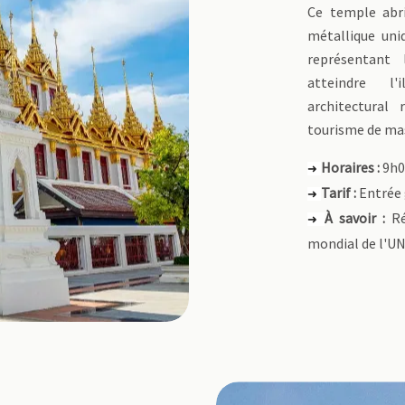
Ce temple abri
métallique uni
représentant 
atteindre l'
architectural
tourisme de ma
Horaires :
9h00
➜
Tarif :
Entrée 
➜
À savoir :
Ré
➜
mondial de l'U