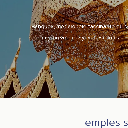
Bangkok, mégalopole fascinante où se 
city-break dépaysant. Explorez ce
Temples s