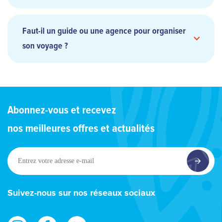
Faut-il un guide ou une agence pour organiser
son voyage ?
spots
mondialement connus
Abonnez-vous et recevez
nos meilleures offres et actualités
l’archipel de
la Société
Entrez
votre
adresse
e-
Suivez-nous sur nos réseaux sociaux
mail