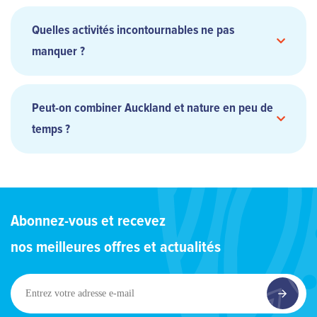
Quelles activités incontournables ne pas
manquer ?
Peut-on combiner Auckland et nature en peu de
temps ?
Abonnez-vous et recevez
nos meilleures offres et actualités
Entrez
votre
adresse