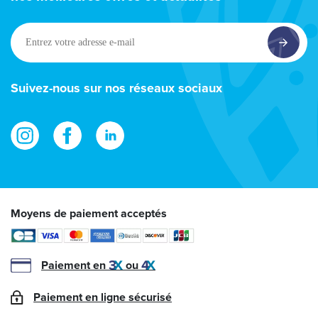
Entrez
votre
adresse
e-
Suivez-nous sur nos réseaux sociaux
mail
Moyens de paiement acceptés
Paiement en
ou
Paiement en ligne sécurisé