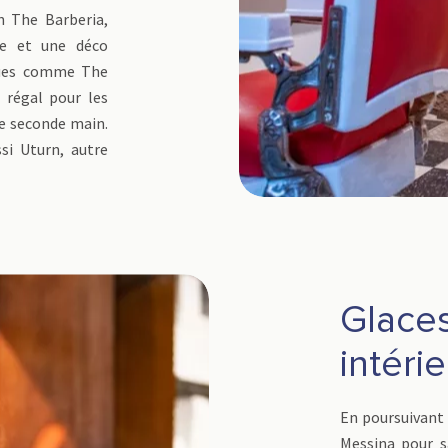
n The Barberia,
le et une déco
ques comme The
régal pour les
de seconde main.
si Uturn, autre
Glaces
intéri
En poursuivant 
Messina pour sa