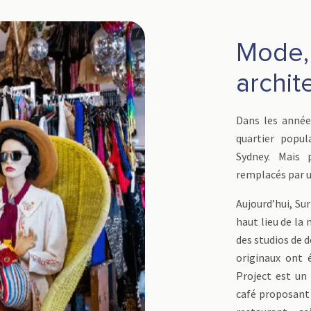
Mode,
archit
Dans les années
quartier popul
Sydney. Mais 
remplacés par u
Aujourd’hui, Sur
haut lieu de la 
des studios de d
originaux ont 
Project est un
café proposant 