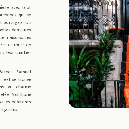
iècle avec tout
archands qui se
t portugais. On
belles demeures
de maisons. Les
ords de route en
nt leur quartier
Street, Samuel
Street se trouve
ons au charme
ppelée McElhone
où les habitants
n jardins.