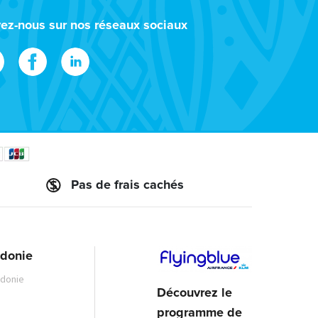
vez-nous sur nos réseaux sociaux
Pas de frais cachés
édonie
édonie
Découvrez le
programme de