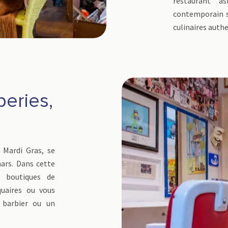
restaurant a
contemporain s
culinaires auth
peries,
Mardi Gras, se
ars. Dans cette
s boutiques de
quaires ou vous
 barbier ou un