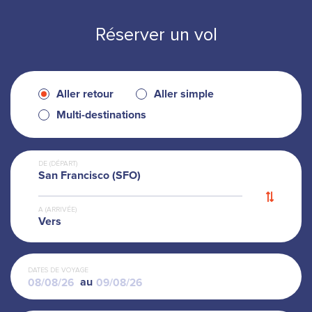
espaces verts
centres commerciaux
Réserver un vol
Queen Victoria Building
Aller retour
Aller simple
Multi-destinations
DE (DÉPART)
San Francisco (SFO)
A (ARRIVÉE)
Vers
DATES DE VOYAGE
au