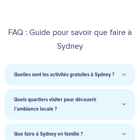
FAQ : Guide pour savoir que faire à
Sydney
Quelles sont les activités gratuites à Sydney ?
Quels quartiers visiter pour découvrir
Royal Botanic Garden
l’ambiance locale ?
quartier historique de The Rocks
The Rocks
nord de
Que faire à Sydney en famille ?