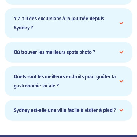
Sydney
Harbour Bridge
espaces verts
Luna Park
Y a-t-il des excursions à la journée depuis
centres commerciaux
Queen
Darling Harbour
Manly
Sydney ?
Victoria Building
Sydney Harbour
Blue Mountains
Où trouver les meilleurs spots photo ?
Nord de Sydney
Opéra
Harbour Bridge
Circular Quay
Mrs
Quels sont les meilleurs endroits pour goûter la
Macquarie’s Chair
gastronomie locale ?
Blue Mountains
Paddy’s Markets
Sydney est-elle une ville facile à visiter à pied ?
Darling
Harbour
Manly Beach
espaces piétons