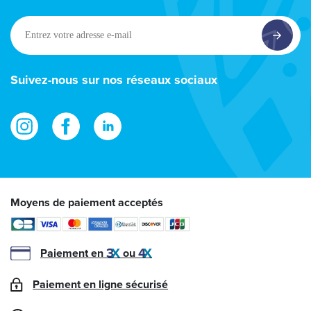
Entrez
votre
adresse
e-
Suivez-nous sur nos réseaux sociaux
mail
Moyens de paiement acceptés
Paiement en
ou
Paiement en ligne sécurisé