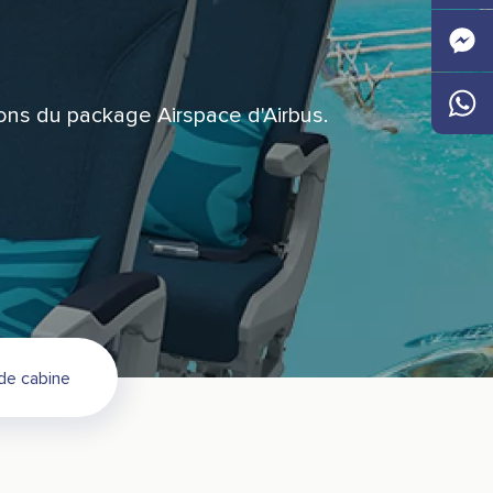
Faceb
Messen
ions du package Airspace d'Airbus.
Whats
de cabine