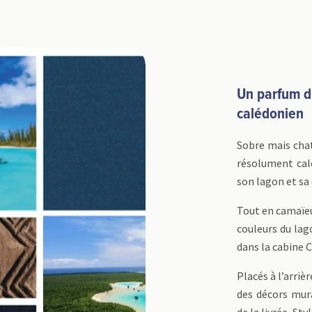
Un parfum d
calédonien
Sobre mais cha
résolument cal
son lagon et sa 
Tout en camaïeu 
couleurs du lag
dans la cabine 
Placés à l’arriè
des décors mur
de la livrée. St