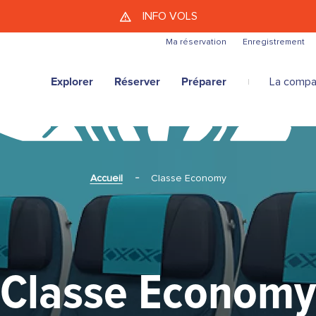
Aller au contenu principal
INFO VOLS
Ma réservation
Enregistrement
Explorer
Réserver
Préparer
La compa
Accueil
Classe Economy
Classe Econom