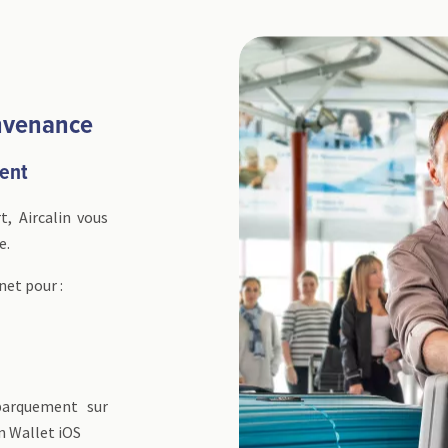
nvenance
ment
t, Aircalin vous
e.
net pour :
barquement sur
n Wallet iOS