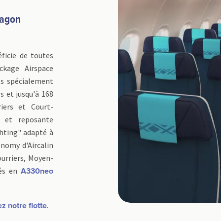
lagon
ficie de toutes
ckage Airspace
ges spécialement
s et jusqu'à 168
iers et Court-
e et reposante
ghting" adapté à
onomy d'Aircalin
ourriers, Moyen-
rés en
A330neo
.
z notre flotte