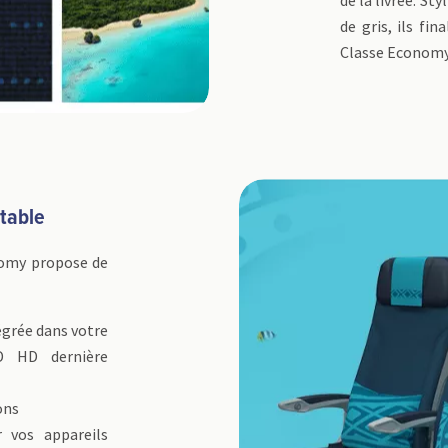
de gris, ils fin
Classe Econom
table
onomy propose de
égrée dans votre
D HD dernière
ons
 vos appareils