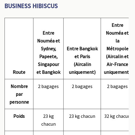
BUSINESS HIBISCUS
Entre
Entre
Nouméa et
Nouméa et
la
Sydney,
Entre Bangkok
Métropole
Papeete,
et Paris
(Aircalin et
Singapour
(Aircalin
Air-France
Route
et Bangkok
uniquement)
uniquement)
Nombre
2 bagages
2 bagages
2 bagages
par
personne
Poids
23 kg
23 kg chacun
32 kg chacun
chacun