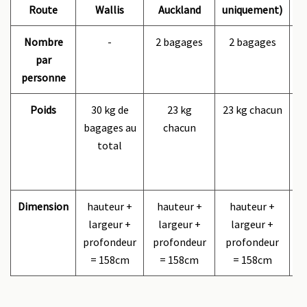
Route
Wallis
Auckland
uniquement)
u
Nombre
-
2 bagages
2 bagages
par
personne
Poids
30 kg de
23 kg
23 kg chacun
23
bagages au
chacun
total
Dimension
hauteur +
hauteur +
hauteur +
largeur +
largeur +
largeur +
profondeur
profondeur
profondeur
p
= 158cm
= 158cm
= 158cm