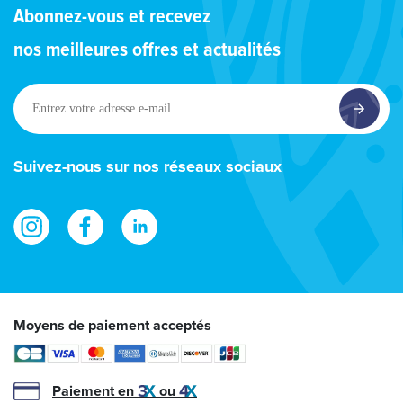
Abonnez-vous et recevez
nos meilleures offres et actualités
Entrez
votre
adresse
e-
Suivez-nous sur nos réseaux sociaux
mail
Moyens de paiement acceptés
Paiement en
ou