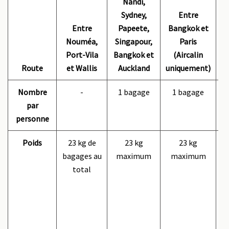
Nandi,
N
Sydney,
Entre
Entre
Papeete,
Bangkok et
Nouméa,
Singapour,
Paris
(
Port-Vila
Bangkok et
(Aircalin
Route
et Wallis
Auckland
uniquement)
u
Nombre
-
1 bagage
1 bagage
par
personne
Poids
23 kg de
23 kg
23 kg
bagages au
maximum
maximum
total