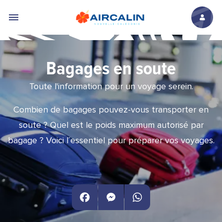
Aller au contenu principal
Bagages en soute
Toute l'information pour un voyage serein.
Combien de bagages pouvez-vous transporter en
soute ? Quel est le poids maximum autorisé par
bagage ? Voici l´essentiel pour préparer vos voyages.
Facebook
Messenger
WhatsApp