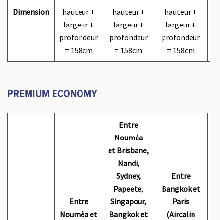
Dimension
hauteur +
hauteur +
hauteur +
largeur +
largeur +
largeur +
profondeur
profondeur
profondeur
p
= 158cm
= 158cm
= 158cm
PREMIUM ECONOMY
Entre
Nouméa
et Brisbane,
Nandi,
N
Sydney,
Entre
Papeete,
Bangkok et
Entre
Singapour,
Paris
(
Nouméa et
Bangkok et
(Aircalin